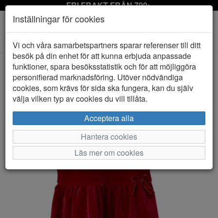
FRI FRAKT FRÅN 799:-
Inställningar för cookies
Toggle
Vi och våra samarbetspartners sparar referenser till ditt
navigation
besök på din enhet för att kunna erbjuda anpassade
funktioner, spara besöksstatistik och för att möjliggöra
personifierad marknadsföring. Utöver nödvändiga
HEM
NAME IT
cookies, som krävs för sida ska fungera, kan du själv
välja vilken typ av cookies du vill tillåta.
Acceptera alla
Hantera cookies
Läs mer om cookies