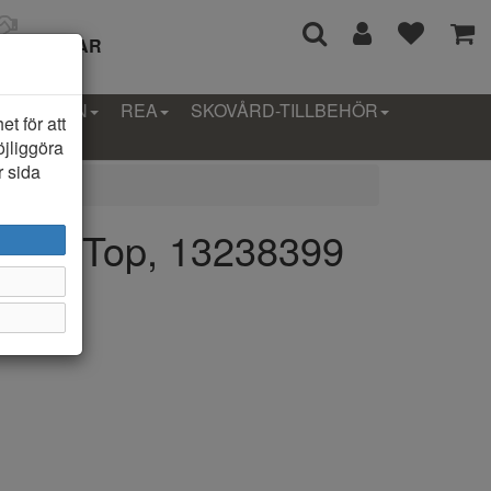
I 14 DAGAR
LLEKTION
REA
SKOVÅRD-TILLBEHÖR
t för att
öjliggöra
r sida
o LS Top, 13238399