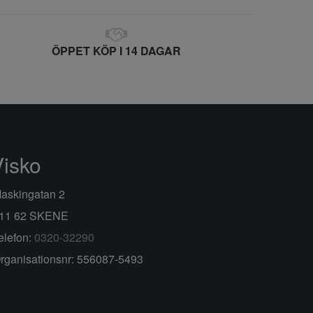
ÖPPET KÖP I 14 DAGAR
Visko
askingatan 2
11 62 SKENE
elefon:
0320-32290
rganisationsnr: 556087-5493