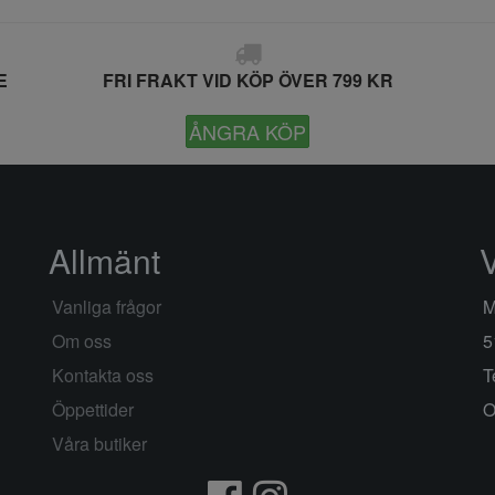
E
FRI FRAKT VID KÖP ÖVER 799 KR
ÅNGRA KÖP
Allmänt
Vanliga frågor
M
Om oss
5
Kontakta oss
T
Öppettider
O
Våra butiker