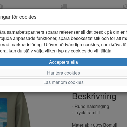
OM 2-5 DAGAR
FRI FRAKT VID KÖP ÖVER
ÖPPET KÖP 
ningar för cookies
799 KR
ER-BARN
KLÄDER-DAM/HERR
OUTLET
PROVKO
åra samarbetspartners sparar referenser till ditt besök på din enhe
bjuda anpassade funktioner, spara besöksstatistik och för att m
ierad marknadsföring. Utöver nödvändiga cookies, som krävs fö
ra, kan du själv välja vilken typ av cookies du vill tillåta.
Name it Vot
Acceptera alla
Hantera cookies
Varumärke: Name it
Läs mer om cookies
Artikelnummer: 2510053
Beskrivning
- Rund halsringing
- Tryck framtill
Material: 100% Bomull