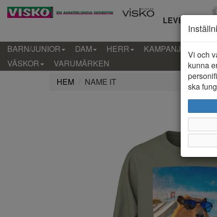
LEVERANS IN
Inställ
BARN/JUNIOR
DAM
HERR
KAMPANJ
KLÄD
Vi och v
VÄSKOR
VARUMÄRKEN
kunna er
personif
HEM
NAME IT
ska funge