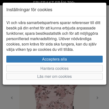
FRI FRAKT FRÅN 799:-
Inställningar för cookies
Toggle
Vi och våra samarbetspartners sparar referenser till ditt
navigation
besök på din enhet för att kunna erbjuda anpassade
funktioner, spara besöksstatistik och för att möjliggöra
personifierad marknadsföring. Utöver nödvändiga
HEM
LINDBERG
cookies, som krävs för sida ska fungera, kan du själv
välja vilken typ av cookies du vill tillåta.
Acceptera alla
Hantera cookies
Läs mer om cookies