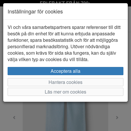
FRI FRAKT FRÅN 799:-
Inställningar för cookies
Toggle
Vi och våra samarbetspartners sparar referenser till ditt
navigation
besök på din enhet för att kunna erbjuda anpassade
funktioner, spara besöksstatistik och för att möjliggöra
personifierad marknadsföring. Utöver nödvändiga
HEM
NAME IT
cookies, som krävs för sida ska fungera, kan du själv
välja vilken typ av cookies du vill tillåta.
Acceptera alla
Hantera cookies
Läs mer om cookies