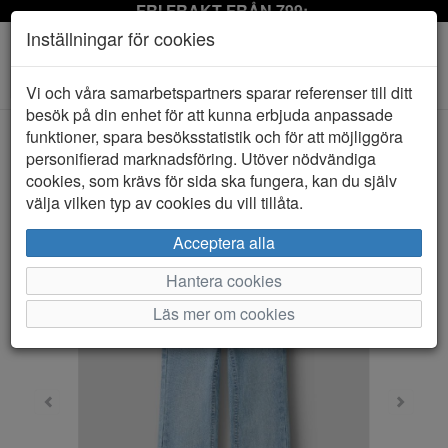
FRI FRAKT FRÅN 799:-
Inställningar för cookies
Toggle
Vi och våra samarbetspartners sparar referenser till ditt
navigation
besök på din enhet för att kunna erbjuda anpassade
funktioner, spara besöksstatistik och för att möjliggöra
personifierad marknadsföring. Utöver nödvändiga
HEM
NAME IT
cookies, som krävs för sida ska fungera, kan du själv
välja vilken typ av cookies du vill tillåta.
Acceptera alla
Hantera cookies
Läs mer om cookies