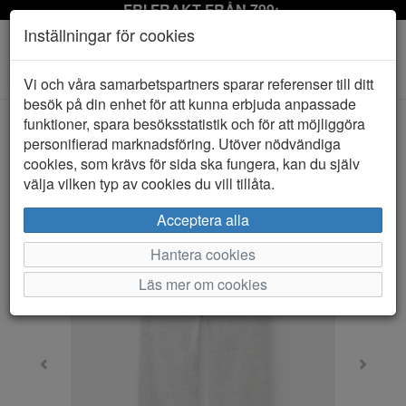
FRI FRAKT FRÅN 799:-
Inställningar för cookies
Toggle
Vi och våra samarbetspartners sparar referenser till ditt
navigation
besök på din enhet för att kunna erbjuda anpassade
funktioner, spara besöksstatistik och för att möjliggöra
personifierad marknadsföring. Utöver nödvändiga
HEM
NAME IT
cookies, som krävs för sida ska fungera, kan du själv
välja vilken typ av cookies du vill tillåta.
Acceptera alla
Hantera cookies
Läs mer om cookies