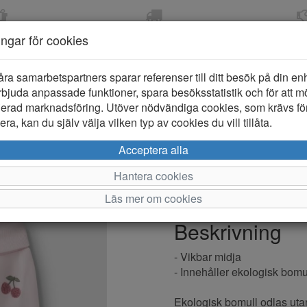
OM 2-5 DAGAR
FRI FRAKT VID KÖP ÖVER
ÖPPET KÖP 
ningar för cookies
799 KR
ER-BARN
KLÄDER-DAM/HERR
OUTLET
PROVKO
åra samarbetspartners sparar referenser till ditt besök på din enhe
bjuda anpassade funktioner, spara besöksstatistik och för att m
ierad marknadsföring. Utöver nödvändiga cookies, som krävs fö
ra, kan du själv välja vilken typ av cookies du vill tillåta.
Name it Fai
Acceptera alla
Hantera cookies
Varumärke: Name it
Läs mer om cookies
Artikelnummer: 2612077
Beskrivning
- Vikbar midja
- Innehåller ekologisk bomu
Ekologisk bomull odlas ut