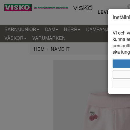
LEVERANS IN
Inställ
BARN/JUNIOR
DAM
HERR
KAMPANJ
KLÄD
Vi och v
VÄSKOR
VARUMÄRKEN
kunna er
personif
HEM
NAME IT
ska funge