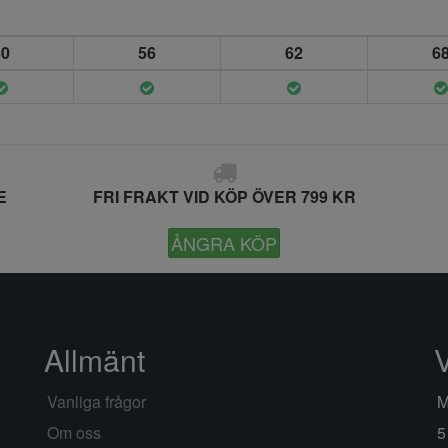
50
56
62
6
E
FRI FRAKT VID KÖP ÖVER 799 KR
ÅNGRA KÖP
Allmänt
Vanliga frågor
M
Om oss
5