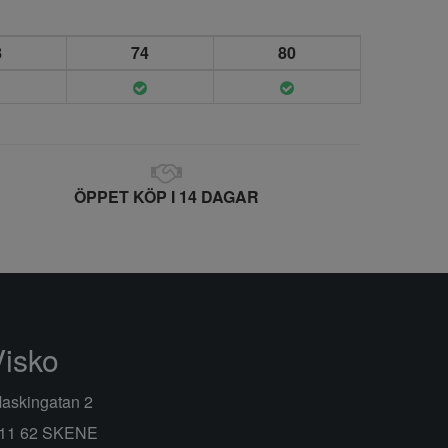
8
74
80
ÖPPET KÖP I 14 DAGAR
Visko
askingatan 2
11 62 SKENE