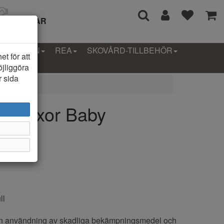
I 14 DAGAR
LLEKTION
REA
SKOVÅRD-TILLBEHÖR
t för att
öjliggöra
r sida
ry Byxor Baby
ll
an användning av skadliga bekämpningsmedel och