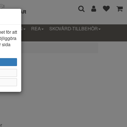
I 14 DAGAR
LLEKTION
REA
SKOVÅRD-TILLBEHÖR
t för att
öjliggöra
r sida
illa
r