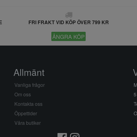
E
FRI FRAKT VID KÖP ÖVER 799 KR
ÅNGRA KÖP
Allmänt
Vanliga frågor
M
Om oss
5
Kontakta oss
T
Öppettider
O
Våra butiker