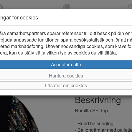
OM 2-5 DAGAR
FRI FRAKT VID KÖP ÖVER
ÖPPET KÖP 
ningar för cookies
799 KR
ER-BARN
KLÄDER-DAM/HERR
OUTLET
PROVKO
åra samarbetspartners sparar referenser till ditt besök på din enhe
bjuda anpassade funktioner, spara besöksstatistik och för att m
ierad marknadsföring. Utöver nödvändiga cookies, som krävs fö
ra, kan du själv välja vilken typ av cookies du vill tillåta.
Name it Rom
Acceptera alla
Hantera cookies
Varumärke: Name it
Läs mer om cookies
Artikelnummer: 2321889
Beskrivning
Romilla SS Top
- Rund halsringing
- Ballongärmar med paljette