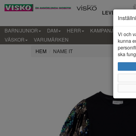
LEVERANS IN
Inställ
BARN/JUNIOR
DAM
HERR
KAMPANJ
KLÄD
Vi och v
VÄSKOR
VARUMÄRKEN
kunna er
personif
HEM
NAME IT
ska funge