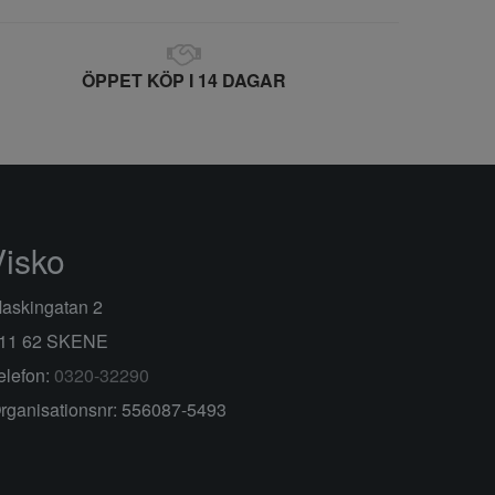
ÖPPET KÖP I 14 DAGAR
Visko
askingatan 2
11 62 SKENE
elefon:
0320-32290
rganisationsnr: 556087-5493