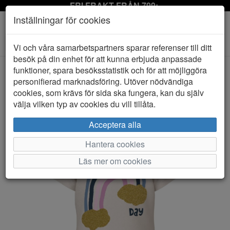
FRI FRAKT FRÅN 799:-
Inställningar för cookies
Toggle
Vi och våra samarbetspartners sparar referenser till ditt
navigation
besök på din enhet för att kunna erbjuda anpassade
funktioner, spara besöksstatistik och för att möjliggöra
personifierad marknadsföring. Utöver nödvändiga
HEM
NAME IT
cookies, som krävs för sida ska fungera, kan du själv
välja vilken typ av cookies du vill tillåta.
Acceptera alla
Hantera cookies
Läs mer om cookies