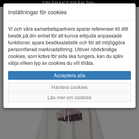
FRI FRAKT FRÅN 799:-
Inställningar för cookies
Toggle
Vi och våra samarbetspartners sparar referenser till ditt
navigation
besök på din enhet för att kunna erbjuda anpassade
funktioner, spara besöksstatistik och för att möjliggöra
personifierad marknadsföring. Utöver nödvändiga
HEM
NAME IT
cookies, som krävs för sida ska fungera, kan du själv
välja vilken typ av cookies du vill tillåta.
Acceptera alla
Hantera cookies
Läs mer om cookies