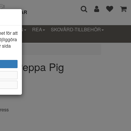
I 14 DAGAR
LLEKTION
REA
SKOVÅRD-TILLBEHÖR
t för att
öjliggöra
r sida
ra, Peppa Pig
ress