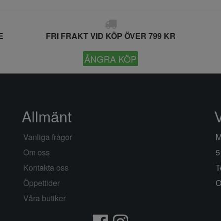
E
FRI FRAKT VID KÖP ÖVER 799 KR
ÅNGRA KÖP
Allmänt
Vanliga frågor
M
Om oss
5
Kontakta oss
T
Öppettider
O
Våra butiker