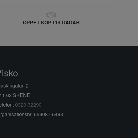
ÖPPET KÖP I 14 DAGAR
Visko
askingatan 2
11 62 SKENE
elefon:
0320-32290
rganisationsnr: 556087-5493