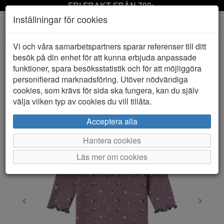
FRI FRAKT FRÅN 799:-
Inställningar för cookies
Toggle
Vi och våra samarbetspartners sparar referenser till ditt
navigation
besök på din enhet för att kunna erbjuda anpassade
funktioner, spara besöksstatistik och för att möjliggöra
personifierad marknadsföring. Utöver nödvändiga
HEM
NAME IT
cookies, som krävs för sida ska fungera, kan du själv
välja vilken typ av cookies du vill tillåta.
Acceptera alla
Hantera cookies
Läs mer om cookies