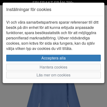
FRI FRAKT FRÅN 799:-
Inställningar för cookies
Toggle
Vi och våra samarbetspartners sparar referenser till ditt
navigation
besök på din enhet för att kunna erbjuda anpassade
funktioner, spara besöksstatistik och för att möjliggöra
personifierad marknadsföring. Utöver nödvändiga
HEM
NAME IT
cookies, som krävs för sida ska fungera, kan du själv
välja vilken typ av cookies du vill tillåta.
Acceptera alla
Hantera cookies
Läs mer om cookies