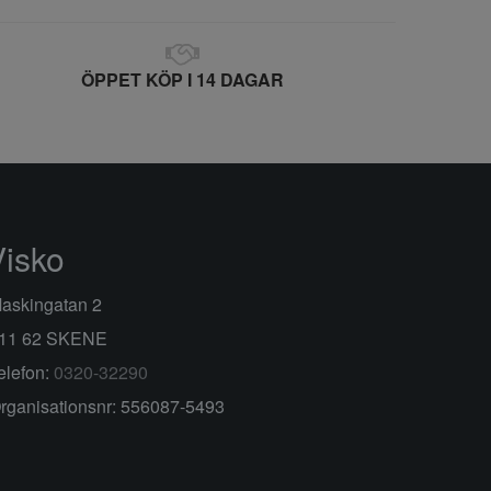
ÖPPET KÖP I 14 DAGAR
Visko
askingatan 2
11 62 SKENE
elefon:
0320-32290
rganisationsnr: 556087-5493