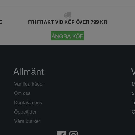
E
FRI FRAKT VID KÖP ÖVER 799 KR
ÅNGRA KÖP
Allmänt
Vanliga frågor
M
Om oss
5
Kontakta oss
T
Öppettider
O
Våra butiker