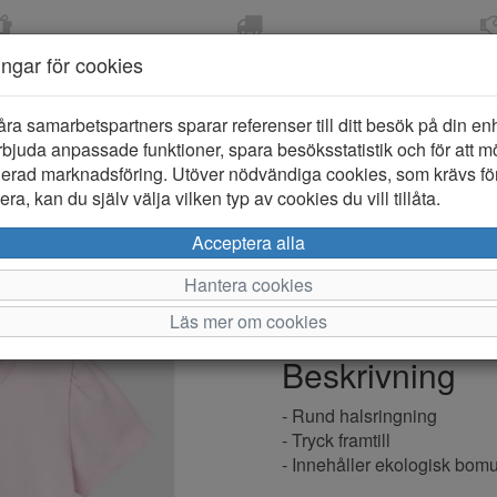
OM 2-5 DAGAR
FRI FRAKT VID KÖP ÖVER
ÖPPET KÖP 
ningar för cookies
799 KR
ER-BARN
KLÄDER-DAM/HERR
OUTLET
PROVKO
åra samarbetspartners sparar referenser till ditt besök på din enhe
bjuda anpassade funktioner, spara besöksstatistik och för att m
ierad marknadsföring. Utöver nödvändiga cookies, som krävs fö
ra, kan du själv välja vilken typ av cookies du vill tillåta.
Name it Hani
Acceptera alla
Hantera cookies
Varumärke: Name it
Läs mer om cookies
Artikelnummer: 2512136
Beskrivning
- Rund halsringning
- Tryck framtill
- Innehåller ekologisk bomu