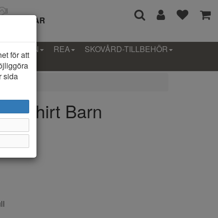
I 14 DAGAR
LLEKTION
REA
SKOVÅRD-TILLBEHÖR
t för att
öjliggöra
r sida
 T-shirt Barn
ll