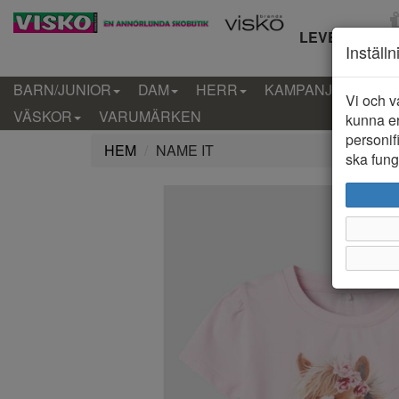
LEVERANS IN
Inställ
BARN/JUNIOR
DAM
HERR
KAMPANJ
KLÄD
Vi och v
VÄSKOR
VARUMÄRKEN
kunna er
personif
HEM
NAME IT
ska funge