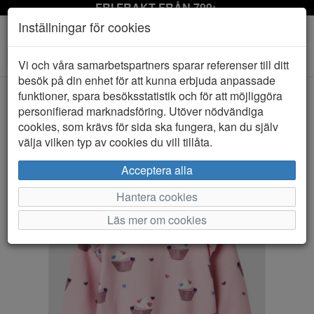
FRI FRAKT FRÅN 799:-
Inställningar för cookies
Toggle
Vi och våra samarbetspartners sparar referenser till ditt
navigation
besök på din enhet för att kunna erbjuda anpassade
funktioner, spara besöksstatistik och för att möjliggöra
personifierad marknadsföring. Utöver nödvändiga
HEM
NAME IT
cookies, som krävs för sida ska fungera, kan du själv
välja vilken typ av cookies du vill tillåta.
Acceptera alla
Hantera cookies
Läs mer om cookies