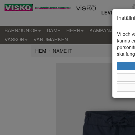
LEVERANS IN
Inställ
BARN/JUNIOR
DAM
HERR
KAMPANJ
KLÄD
Vi och v
VÄSKOR
VARUMÄRKEN
kunna er
personif
HEM
NAME IT
ska funge