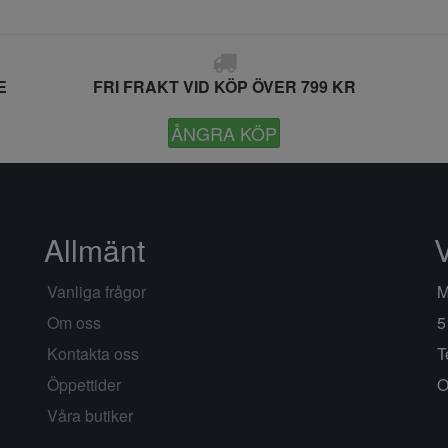
E
FRI FRAKT VID KÖP ÖVER 799 KR
ÅNGRA KÖP
Allmänt
Vanliga frågor
M
Om oss
5
Kontakta oss
T
Öppettider
O
Våra butiker