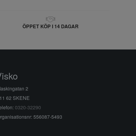
ÖPPET KÖP I 14 DAGAR
Visko
askingatan 2
11 62 SKENE
elefon:
0320-32290
rganisationsnr: 556087-5493