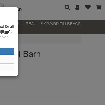
I 14 DAGAR
LLEKTION
REA
SKOVÅRD-TILLBEHÖR
t för att
öjliggöra
r sida
a Kjol Barn