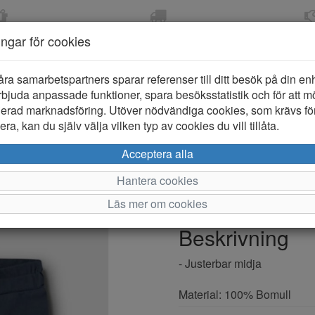
OM 2-5 DAGAR
FRI FRAKT VID KÖP ÖVER
ÖPPET KÖP 
ningar för cookies
799 KR
ER-BARN
KLÄDER-DAM/HERR
OUTLET
PROVKO
åra samarbetspartners sparar referenser till ditt besök på din enhe
bjuda anpassade funktioner, spara besöksstatistik och för att m
ierad marknadsföring. Utöver nödvändiga cookies, som krävs fö
ra, kan du själv välja vilken typ av cookies du vill tillåta.
Name it Vivi
Acceptera alla
Hantera cookies
Varumärke: Name it
Läs mer om cookies
Artikelnummer: 2611043
Beskrivning
- Justerbar midja
Material: 100% Bomull