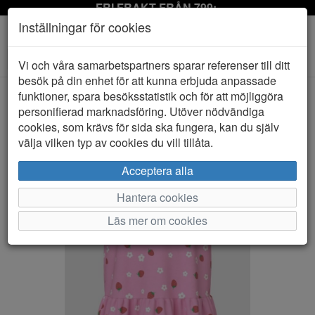
FRI FRAKT FRÅN 799:-
Inställningar för cookies
Toggle
Vi och våra samarbetspartners sparar referenser till ditt
navigation
besök på din enhet för att kunna erbjuda anpassade
funktioner, spara besöksstatistik och för att möjliggöra
personifierad marknadsföring. Utöver nödvändiga
HEM
NAME IT
cookies, som krävs för sida ska fungera, kan du själv
välja vilken typ av cookies du vill tillåta.
Acceptera alla
Hantera cookies
Läs mer om cookies