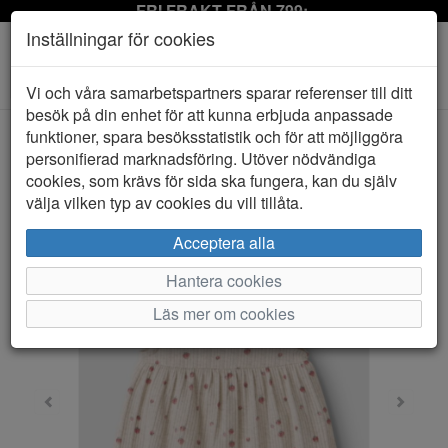
FRI FRAKT FRÅN 799:-
Inställningar för cookies
Toggle
Vi och våra samarbetspartners sparar referenser till ditt
navigation
besök på din enhet för att kunna erbjuda anpassade
funktioner, spara besöksstatistik och för att möjliggöra
personifierad marknadsföring. Utöver nödvändiga
HEM
NAME IT
cookies, som krävs för sida ska fungera, kan du själv
välja vilken typ av cookies du vill tillåta.
Acceptera alla
Hantera cookies
Läs mer om cookies