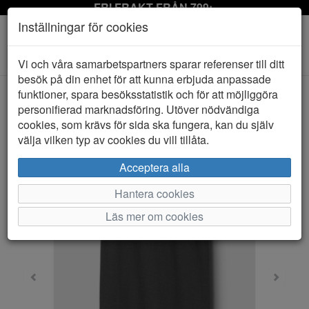
FRI FRAKT FRÅN 799:-
Inställningar för cookies
Toggle
Vi och våra samarbetspartners sparar referenser till ditt
navigation
besök på din enhet för att kunna erbjuda anpassade
funktioner, spara besöksstatistik och för att möjliggöra
personifierad marknadsföring. Utöver nödvändiga
HEM
NAME IT
cookies, som krävs för sida ska fungera, kan du själv
välja vilken typ av cookies du vill tillåta.
Acceptera alla
Hantera cookies
Läs mer om cookies