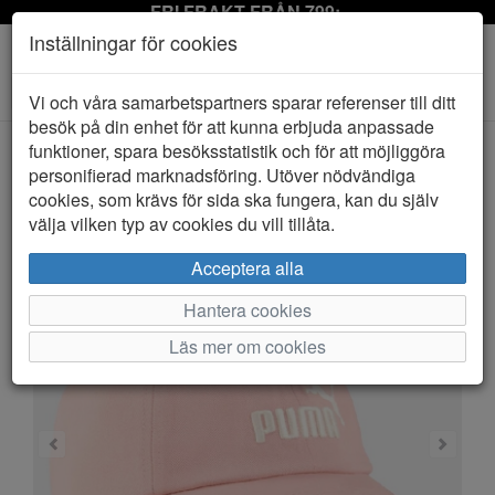
FRI FRAKT FRÅN 799:-
Inställningar för cookies
Toggle
Vi och våra samarbetspartners sparar referenser till ditt
navigation
besök på din enhet för att kunna erbjuda anpassade
funktioner, spara besöksstatistik och för att möjliggöra
personifierad marknadsföring. Utöver nödvändiga
HEM
PUMA
cookies, som krävs för sida ska fungera, kan du själv
välja vilken typ av cookies du vill tillåta.
Acceptera alla
Hantera cookies
Läs mer om cookies