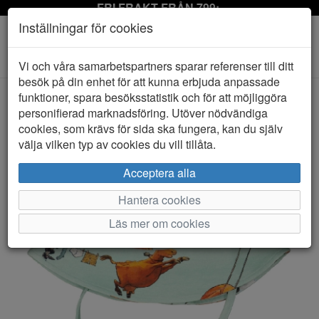
FRI FRAKT FRÅN 799:-
Inställningar för cookies
Toggle
Vi och våra samarbetspartners sparar referenser till ditt
navigation
besök på din enhet för att kunna erbjuda anpassade
funktioner, spara besöksstatistik och för att möjliggöra
personifierad marknadsföring. Utöver nödvändiga
HEM
GEGGAMOJA
cookies, som krävs för sida ska fungera, kan du själv
välja vilken typ av cookies du vill tillåta.
Acceptera alla
Hantera cookies
Läs mer om cookies