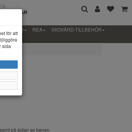
I 14 DAGAR
LLEKTION
REA
SKOVÅRD-TILLBEHÖR
t för att
öjliggöra
r sida
n
ll samt på sidan av benen