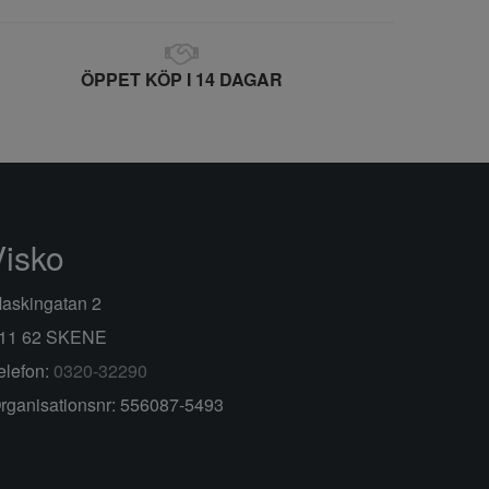
ÖPPET KÖP I 14 DAGAR
Visko
askingatan 2
11 62 SKENE
elefon:
0320-32290
rganisationsnr: 556087-5493