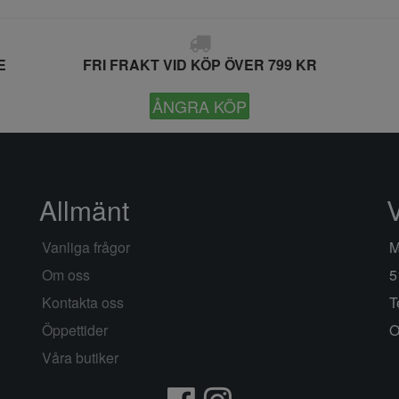
E
FRI FRAKT VID KÖP ÖVER 799 KR
ÅNGRA KÖP
Allmänt
Vanliga frågor
M
Om oss
5
Kontakta oss
T
Öppettider
O
Våra butiker