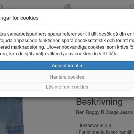
OM 2-5 DAGAR
FRI FRAKT VID KÖP ÖVER
ÖPPET KÖP 
ningar för cookies
799 KR
ER-BARN
KLÄDER-DAM/HERR
OUTLET
PROVKO
åra samarbetspartners sparar referenser till ditt besök på din enhe
bjuda anpassade funktioner, spara besöksstatistik och för att m
ierad marknadsföring. Utöver nödvändiga cookies, som krävs fö
ra, kan du själv välja vilken typ av cookies du vill tillåta.
Name it Be
Acceptera alla
Hantera cookies
Varumärke: Name it
Läs mer om cookies
Artikelnummer: 2410227
Beskrivning
Ben Baggy R Cargo Jeans
- Justerbar midja
- Funktionella fickor framti