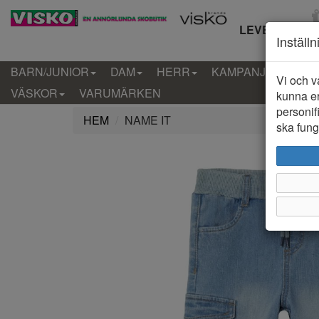
LEVERANS IN
Inställ
BARN/JUNIOR
DAM
HERR
KAMPANJ
KLÄD
Vi och v
VÄSKOR
VARUMÄRKEN
kunna er
personif
HEM
NAME IT
ska funge