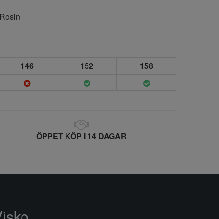
Rosin
146
152
158
ÖPPET KÖP I 14 DAGAR
Visko