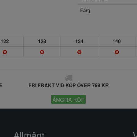
Färg
122
128
134
140
E
FRI FRAKT VID KÖP ÖVER 799 KR
ÅNGRA KÖP
Allmänt