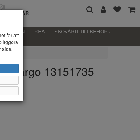
I 14 DAGAR
LLEKTION
REA
SKOVÅRD-TILLBEHÖR
t för att
öjliggöra
r sida
an Cargo 13151735