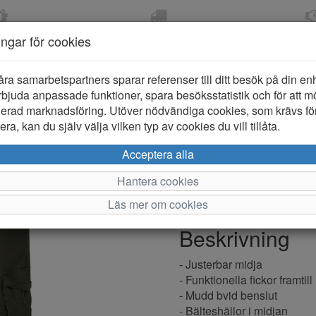
OM 2-5 DAGAR
FRI FRAKT VID KÖP ÖVER
ÖPPET KÖP 
ningar för cookies
799 KR
ER-BARN
KLÄDER-DAM/HERR
OUTLET
PROVKO
åra samarbetspartners sparar referenser till ditt besök på din enhe
bjuda anpassade funktioner, spara besöksstatistik och för att m
ierad marknadsföring. Utöver nödvändiga cookies, som krävs fö
ra, kan du själv välja vilken typ av cookies du vill tillåta.
Name it Ry
Acceptera alla
Hantera cookies
Varumärke: Name it
Läs mer om cookies
Artikelnummer: 2420036
Beskrivning
- Justerbar midja
- Funktionella fickor framtill
- Mudd bvid benslut
- Bälteshällor i midjan