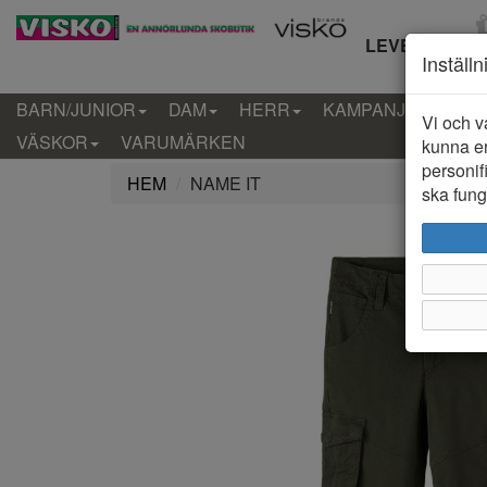
LEVERANS IN
Inställ
BARN/JUNIOR
DAM
HERR
KAMPANJ
KLÄD
Vi och v
VÄSKOR
VARUMÄRKEN
kunna er
personif
HEM
NAME IT
ska funge