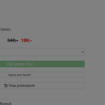
Elastan
349;-
199;-
Välj storlek först
Spara som favorit
Visa prishistorik
Bomull