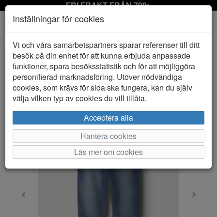
FRI FRAKT FRÅN 799:-
Inställningar för cookies
Toggle
Vi och våra samarbetspartners sparar referenser till ditt
navigation
besök på din enhet för att kunna erbjuda anpassade
funktioner, spara besöksstatistik och för att möjliggöra
personifierad marknadsföring. Utöver nödvändiga
HEM
NAME IT
cookies, som krävs för sida ska fungera, kan du själv
välja vilken typ av cookies du vill tillåta.
Acceptera alla
Hantera cookies
Läs mer om cookies