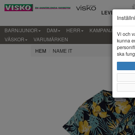
LEVERANS IN
Inställ
BARN/JUNIOR
DAM
HERR
KAMPANJ
KLÄD
Vi och v
VÄSKOR
VARUMÄRKEN
kunna er
personif
HEM
NAME IT
ska funge