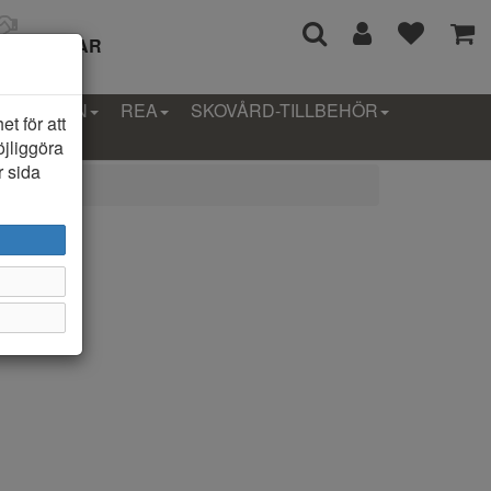
I 14 DAGAR
LLEKTION
REA
SKOVÅRD-TILLBEHÖR
t för att
öjliggöra
r sida
rane