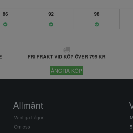
86
92
98
E
FRI FRAKT VID KÖP ÖVER 799 KR
ÅNGRA KÖP
Allmänt
Vanliga frågor
M
Om oss
5