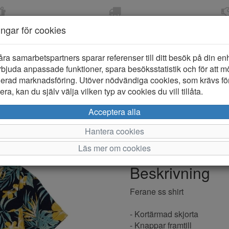
OM 2-5 DAGAR
FRI FRAKT VID KÖP ÖVER
ÖPPET KÖP 
ningar för cookies
799 KR
ER-BARN
KLÄDER-DAM/HERR
OUTLET
PROVKO
åra samarbetspartners sparar referenser till ditt besök på din enhe
bjuda anpassade funktioner, spara besöksstatistik och för att m
ierad marknadsföring. Utöver nödvändiga cookies, som krävs fö
ra, kan du själv välja vilken typ av cookies du vill tillåta.
Name it Fe
Acceptera alla
Hantera cookies
Varumärke: Name it
Läs mer om cookies
Artikelnummer: 2411076
Beskrivning
Ferane ss shirt
- Kortärmad skjorta
- Knappar framtill