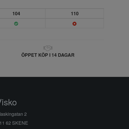
104
110
ÖPPET KÖP I 14 DAGAR
Visko
askingatan 2
11 62 SKENE