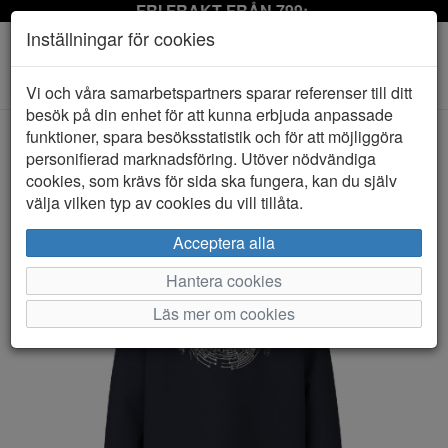
FRI FRAKT FRÅN 799:-
Inställningar för cookies
Toggle
Vi och våra samarbetspartners sparar referenser till ditt
navigation
besök på din enhet för att kunna erbjuda anpassade
funktioner, spara besöksstatistik och för att möjliggöra
personifierad marknadsföring. Utöver nödvändiga
HEM
NAME IT
cookies, som krävs för sida ska fungera, kan du själv
välja vilken typ av cookies du vill tillåta.
Acceptera alla
Hantera cookies
Läs mer om cookies