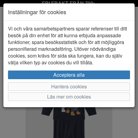
FRI FRAKT FRÅN 799:-
Inställningar för cookies
Toggle
Vi och våra samarbetspartners sparar referenser till ditt
navigation
besök på din enhet för att kunna erbjuda anpassade
funktioner, spara besöksstatistik och för att möjliggöra
personifierad marknadsföring. Utöver nödvändiga
HEM
NAME IT
cookies, som krävs för sida ska fungera, kan du själv
välja vilken typ av cookies du vill tillåta.
Acceptera alla
Hantera cookies
Läs mer om cookies