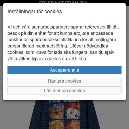
FRI FRAKT FRÅN 799:-
Inställningar för cookies
Toggle
Vi och våra samarbetspartners sparar referenser till ditt
navigation
besök på din enhet för att kunna erbjuda anpassade
funktioner, spara besöksstatistik och för att möjliggöra
personifierad marknadsföring. Utöver nödvändiga
HEM
NAME IT
cookies, som krävs för sida ska fungera, kan du själv
välja vilken typ av cookies du vill tillåta.
Acceptera alla
Hantera cookies
Läs mer om cookies