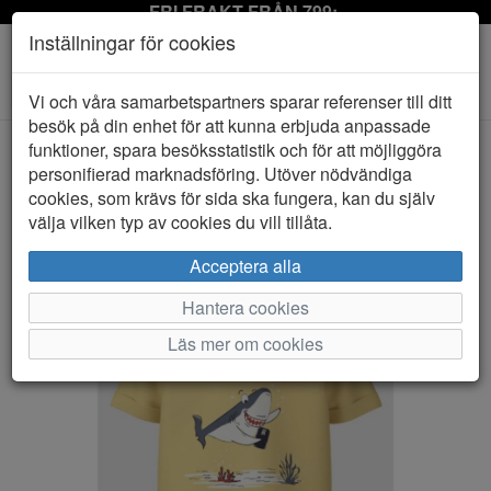
FRI FRAKT FRÅN 799:-
Inställningar för cookies
Toggle
Vi och våra samarbetspartners sparar referenser till ditt
navigation
besök på din enhet för att kunna erbjuda anpassade
funktioner, spara besöksstatistik och för att möjliggöra
personifierad marknadsföring. Utöver nödvändiga
HEM
NAME IT
cookies, som krävs för sida ska fungera, kan du själv
välja vilken typ av cookies du vill tillåta.
Acceptera alla
Hantera cookies
Läs mer om cookies