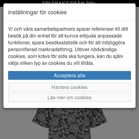
FRI FRAKT FRÅN 799:-
Inställningar för cookies
Toggle
Vi och våra samarbetspartners sparar referenser till ditt
navigation
besök på din enhet för att kunna erbjuda anpassade
funktioner, spara besöksstatistik och för att möjliggöra
personifierad marknadsföring. Utöver nödvändiga
HEM
NAME IT
cookies, som krävs för sida ska fungera, kan du själv
välja vilken typ av cookies du vill tillåta.
Acceptera alla
Hantera cookies
Läs mer om cookies