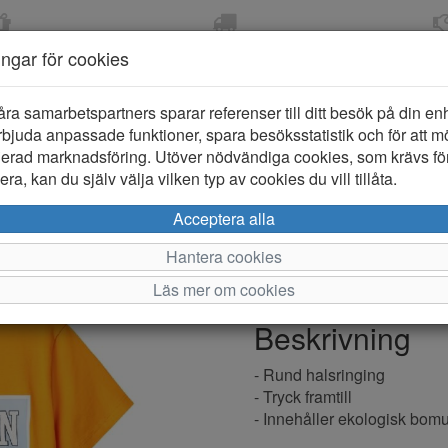
OM 2-5 DAGAR
FRI FRAKT VID KÖP ÖVER
ÖPPET KÖP 
ningar för cookies
799 KR
ER-BARN
KLÄDER-DAM/HERR
OUTLET
PROVKO
åra samarbetspartners sparar referenser till ditt besök på din enhe
bjuda anpassade funktioner, spara besöksstatistik och för att m
ierad marknadsföring. Utöver nödvändiga cookies, som krävs fö
ra, kan du själv välja vilken typ av cookies du vill tillåta.
Name it Zelo
Acceptera alla
Hantera cookies
Varumärke: Name it
Läs mer om cookies
Artikelnummer: 2511184
Beskrivning
- Rund halsringing
- Tryck framtill
- Innehåller ekologisk bomu