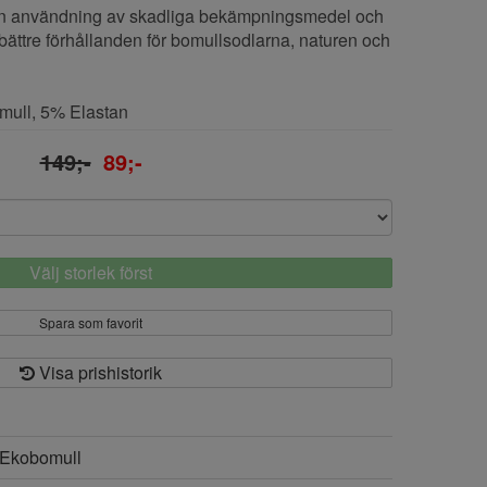
an användning av skadliga bekämpningsmedel och
 bättre förhållanden för bomullsodlarna, naturen och
mull, 5% Elastan
149;-
89;-
Välj storlek först
Spara som favorit
Visa prishistorik
Ekobomull