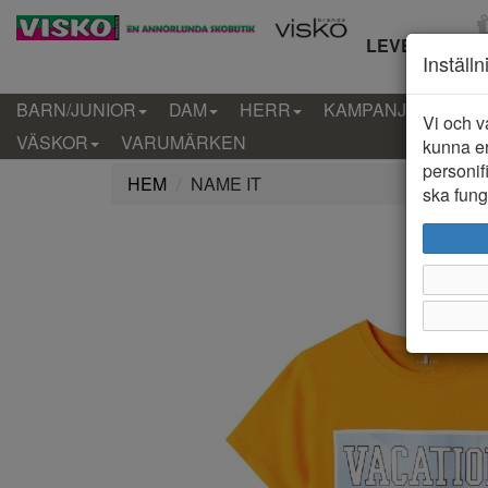
LEVERANS IN
Inställ
BARN/JUNIOR
DAM
HERR
KAMPANJ
KLÄD
Vi och v
VÄSKOR
VARUMÄRKEN
kunna er
personif
HEM
NAME IT
ska funge