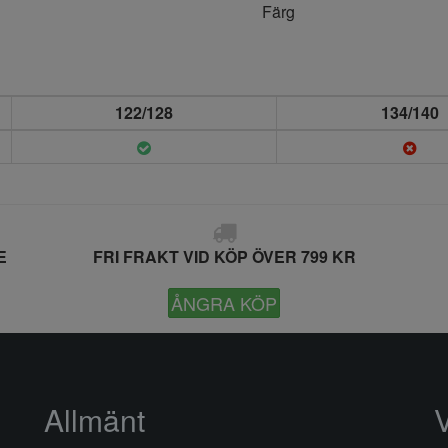
Färg
122/128
134/140
E
FRI FRAKT VID KÖP ÖVER 799 KR
ÅNGRA KÖP
Allmänt