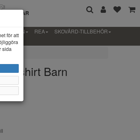
I 14 DAGAR
LLEKTION
REA
SKOVÅRD-TILLBEHÖR
t för att
öjliggöra
r sida
t T-shirt Barn
ll