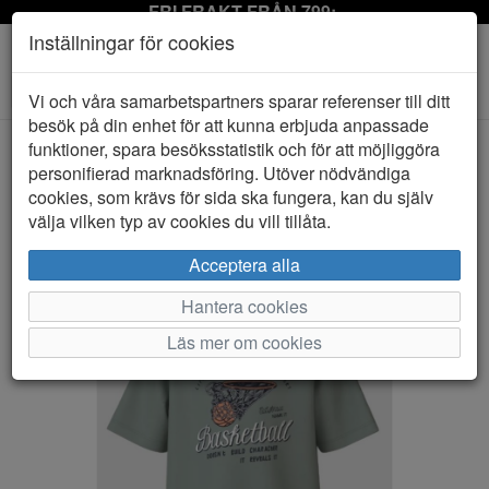
FRI FRAKT FRÅN 799:-
Inställningar för cookies
Toggle
Vi och våra samarbetspartners sparar referenser till ditt
navigation
besök på din enhet för att kunna erbjuda anpassade
funktioner, spara besöksstatistik och för att möjliggöra
personifierad marknadsföring. Utöver nödvändiga
HEM
NAME IT
cookies, som krävs för sida ska fungera, kan du själv
välja vilken typ av cookies du vill tillåta.
Acceptera alla
Hantera cookies
Läs mer om cookies