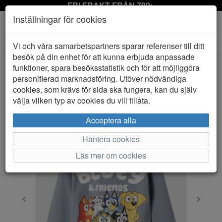
FRI FRAKT FRÅN 799:-
Inställningar för cookies
Toggle
Vi och våra samarbetspartners sparar referenser till ditt
navigation
besök på din enhet för att kunna erbjuda anpassade
funktioner, spara besöksstatistik och för att möjliggöra
personifierad marknadsföring. Utöver nödvändiga
HEM
NAME IT
cookies, som krävs för sida ska fungera, kan du själv
välja vilken typ av cookies du vill tillåta.
Acceptera alla
Hantera cookies
Läs mer om cookies