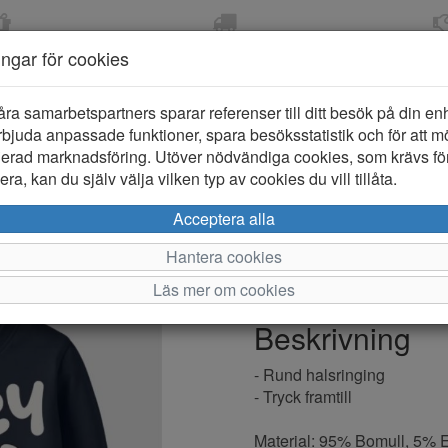
OM 2-5 DAGAR
FRI FRAKT VID KÖP ÖVER
ÖPPET KÖP 
ningar för cookies
799 KR
ER-BARN
KLÄDER-DAM/HERR
OUTLET
PROVKO
åra samarbetspartners sparar referenser till ditt besök på din enhe
bjuda anpassade funktioner, spara besöksstatistik och för att m
ierad marknadsföring. Utöver nödvändiga cookies, som krävs fö
ra, kan du själv välja vilken typ av cookies du vill tillåta.
Name it Jon
Acceptera alla
Hantera cookies
Varumärke: Name it
Läs mer om cookies
Artikelnummer: 2610005
Beskrivning
- Rund halsringing
- Tryck framtill
Material: 95% Bomull, 5% 