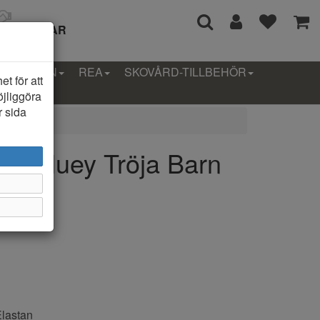
I 14 DAGAR
LLEKTION
REA
SKOVÅRD-TILLBEHÖR
t för att
öjliggöra
r sida
as Bluey Tröja Barn
Elastan