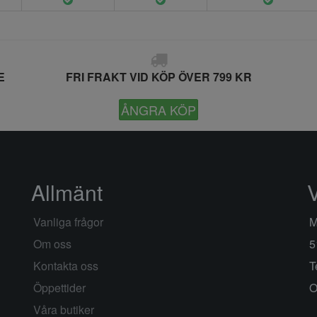
E
FRI FRAKT VID KÖP ÖVER 799 KR
ÅNGRA KÖP
Allmänt
Vanliga frågor
M
Om oss
5
Kontakta oss
T
Öppettider
O
Våra butiker