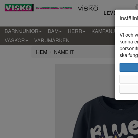
LEVERANS IN
Inställ
BARN/JUNIOR
DAM
HERR
KAMPANJ
KLÄD
Vi och v
VÄSKOR
VARUMÄRKEN
kunna er
personif
HEM
NAME IT
ska funge