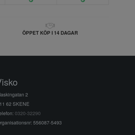
ÖPPET KÖP I 14 DAGAR
Visko
askingatan 2
11 62 SKENE
elefon:
0320-32290
rganisationsnr: 556087-5493