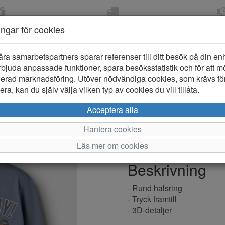
OM 2-5 DAGAR
FRI FRAKT VID KÖP ÖVER
ÖPPET KÖP 
ningar för cookies
799 KR
ER-BARN
KLÄDER-DAM/HERR
OUTLET
PROVKO
åra samarbetspartners sparar referenser till ditt besök på din enhe
bjuda anpassade funktioner, spara besöksstatistik och för att m
ierad marknadsföring. Utöver nödvändiga cookies, som krävs fö
ra, kan du själv välja vilken typ av cookies du vill tillåta.
Name it Jos
Acceptera alla
Hantera cookies
Varumärke: Name it
Läs mer om cookies
Artikelnummer: 2620039
Beskrivning
- Rund halsring
- Tryck framtill
- 3D-detaljer