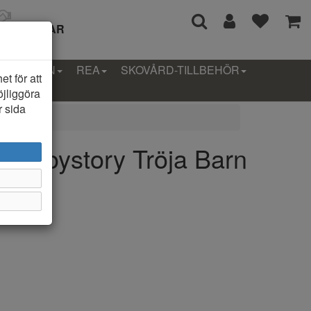
I 14 DAGAR
LLEKTION
REA
SKOVÅRD-TILLBEHÖR
t för att
öjliggöra
r sida
ba Toystory Tröja Barn