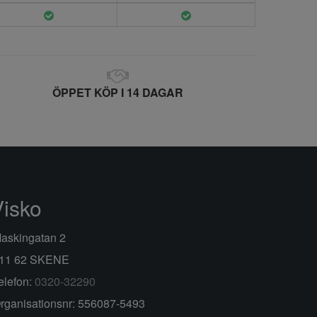
ÖPPET KÖP I 14 DAGAR
Visko
askingatan 2
11 62 SKENE
elefon:
0320-32290
rganisationsnr: 556087-5493