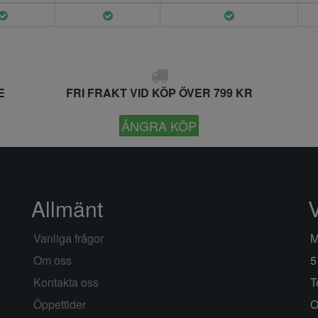
E
FRI FRAKT VID KÖP ÖVER 799 KR
ÅNGRA KÖP
Allmänt
Vanliga frågor
M
Om oss
5
Kontakta oss
T
Öppettider
O