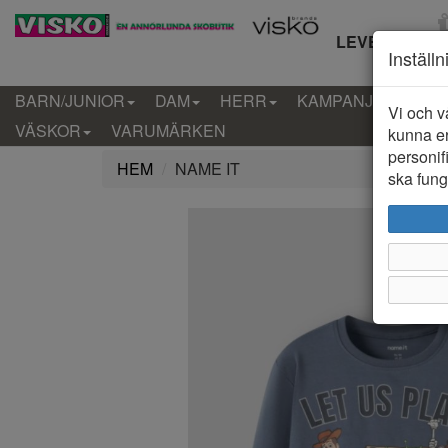
LEVERANS IN
Inställ
BARN/JUNIOR
DAM
HERR
KAMPANJ
KLÄD
Vi och v
VÄSKOR
VARUMÄRKEN
kunna er
personif
HEM
NAME IT
ska funge