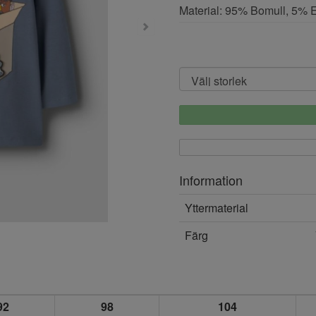
Material: 95% Bomull, 5% 
Information
Yttermaterial
Färg
92
98
104