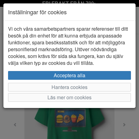
FRI FRAKT FRÅN 799:-
Inställningar för cookies
Toggle
Vi och våra samarbetspartners sparar referenser till ditt
navigation
besök på din enhet för att kunna erbjuda anpassade
funktioner, spara besöksstatistik och för att möjliggöra
personifierad marknadsföring. Utöver nödvändiga
HEM
NAME IT
cookies, som krävs för sida ska fungera, kan du själv
välja vilken typ av cookies du vill tillåta.
Acceptera alla
Hantera cookies
Läs mer om cookies