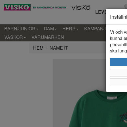
LEVERANS IN
Inställ
BARN/JUNIOR
DAM
HERR
KAMPANJ
KLÄD
Vi och v
VÄSKOR
VARUMÄRKEN
kunna er
personif
HEM
NAME IT
ska funge