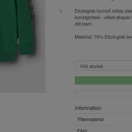
Ekologisk bomull odlas ut
konstgödsel - vilket skapar
ditt barn.
Material: 75% Ekologisk b
Information
Yttermaterial
Färg