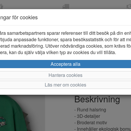
OM 2-5 DAGAR
FRI FRAKT VID KÖP ÖVER
ÖPPET KÖP 
ningar för cookies
799 KR
ER-BARN
KLÄDER-DAM/HERR
OUTLET
PROVKO
åra samarbetspartners sparar referenser till ditt besök på din enhe
bjuda anpassade funktioner, spara besöksstatistik och för att m
ierad marknadsföring. Utöver nödvändiga cookies, som krävs fö
ra, kan du själv välja vilken typ av cookies du vill tillåta.
Name it Keti
Acceptera alla
Hantera cookies
Varumärke: Name it
Läs mer om cookies
Artikelnummer: 2620046
Beskrivning
- Rund halsring
- 3D-detaljer
- Broderat motiv
- Innehåller ekologisk bomu