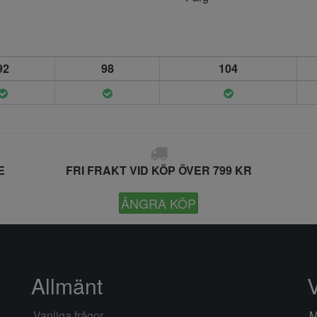
92
98
104
E
FRI FRAKT VID KÖP ÖVER 799 KR
ÅNGRA KÖP
Allmänt
Vanliga frågor
M