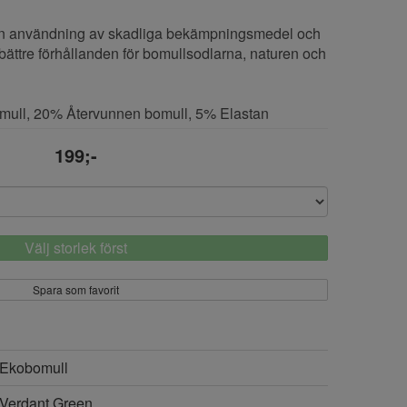
an användning av skadliga bekämpningsmedel och
 bättre förhållanden för bomullsodlarna, naturen och
omull, 20% Återvunnen bomull, 5% Elastan
199;-
Välj storlek först
Spara som favorit
Ekobomull
Verdant Green