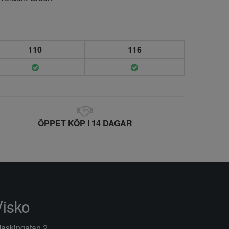
110
116
ÖPPET KÖP I 14 DAGAR
Visko
askingatan 2