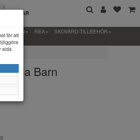
I 14 DAGAR
LLEKTION
REA
SKOVÅRD-TILLBEHÖR
t för att
öjliggöra
r sida
l Tröja Barn
ll