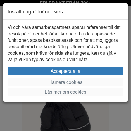
FRI FRAKT FRÅN 799:-
Inställningar för cookies
Toggle
Vi och våra samarbetspartners sparar referenser till ditt
navigation
besök på din enhet för att kunna erbjuda anpassade
funktioner, spara besöksstatistik och för att möjliggöra
personifierad marknadsföring. Utöver nödvändiga
HEM
LINDBERG
cookies, som krävs för sida ska fungera, kan du själv
välja vilken typ av cookies du vill tillåta.
Acceptera alla
Hantera cookies
Läs mer om cookies