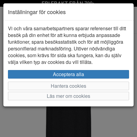
FRI FRAKT FRÅN 799:-
Inställningar för cookies
Toggle
Vi och våra samarbetspartners sparar referenser till ditt
navigation
besök på din enhet för att kunna erbjuda anpassade
funktioner, spara besöksstatistik och för att möjliggöra
personifierad marknadsföring. Utöver nödvändiga
HEM
PIECES
cookies, som krävs för sida ska fungera, kan du själv
välja vilken typ av cookies du vill tillåta.
Acceptera alla
Hantera cookies
Läs mer om cookies