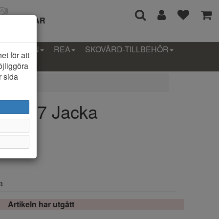
I 14 DAGAR
LLEKTION
REA
SKOVÅRD-TILLBEHÖR
t för att
öjliggöra
r sida
914657 Jacka
a
Artikeln har utgått