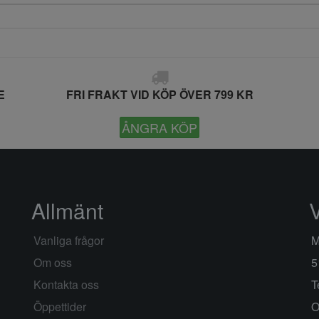
E
FRI FRAKT VID KÖP ÖVER 799 KR
ÅNGRA KÖP
Allmänt
Vanliga frågor
M
Om oss
5
Kontakta oss
T
Öppettider
O