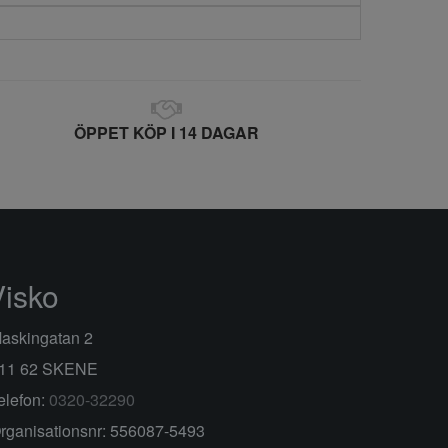
ÖPPET KÖP I 14 DAGAR
Visko
askingatan 2
11 62 SKENE
elefon:
0320-32290
rganisationsnr: 556087-5493