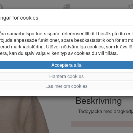
OM 2-5 DAGAR
FRI FRAKT VID KÖP ÖVER
ÖPPET KÖP 
ningar för cookies
799 KR
ER-BARN
KLÄDER-DAM/HERR
OUTLET
PROVKO
åra samarbetspartners sparar referenser till ditt besök på din enhe
bjuda anpassade funktioner, spara besöksstatistik och för att m
ierad marknadsföring. Utöver nödvändiga cookies, som krävs fö
ra, kan du själv välja vilken typ av cookies du vill tillåta.
Zink Åsa 7
Acceptera alla
Hantera cookies
Varumärke: Zink
Läs mer om cookies
Artikelnummer: 2521398
Beskrivning
- Teddyjacka med dragkedj