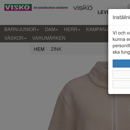
LEVERANS IN
Inställ
BARN/JUNIOR
DAM
HERR
KAMPANJ
KLÄD
Vi och v
VÄSKOR
VARUMÄRKEN
kunna er
personif
HEM
ZINK
ska funge