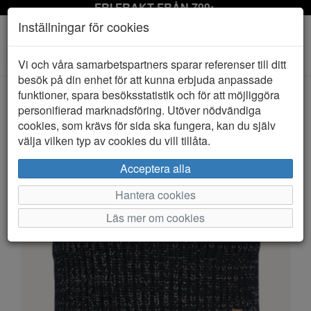
FRI FRAKT FRÅN 799:-
Inställningar för cookies
Toggle
Vi och våra samarbetspartners sparar referenser till ditt
navigation
besök på din enhet för att kunna erbjuda anpassade
funktioner, spara besöksstatistik och för att möjliggöra
personifierad marknadsföring. Utöver nödvändiga
HEM
LINDBERG
cookies, som krävs för sida ska fungera, kan du själv
välja vilken typ av cookies du vill tillåta.
Acceptera alla
Hantera cookies
Läs mer om cookies