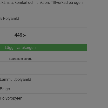
a känsla, komfort och funktion. Tillverkad på egen
0% Polyamid
449;-
Lägg i varukorgen
Spara som favorit
Lammull/polyamid
Beige
Polypropylen