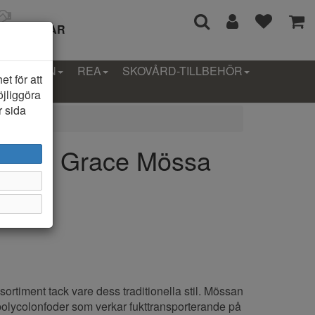
I 14 DAGAR
LLEKTION
REA
SKOVÅRD-TILLBEHÖR
t för att
öjliggöra
r sida
Sweden Grace Mössa
 sortiment tack vare dess traditionella stil. Mössan
polycolonfoder som verkar fukttransporterande på