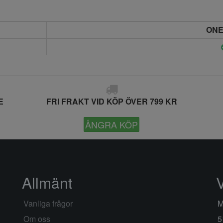
ONE
E
FRI FRAKT VID KÖP ÖVER 799 KR
ÅNGRA KÖP
Allmänt
Vanliga frågor
M
Om oss
5