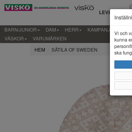
LEVERANS IN
Inställ
BARN/JUNIOR
DAM
HERR
KAMPANJ
KLÄD
Vi och v
VÄSKOR
VARUMÄRKEN
kunna er
personif
HEM
SÄTILA OF SWEDEN
ska funge