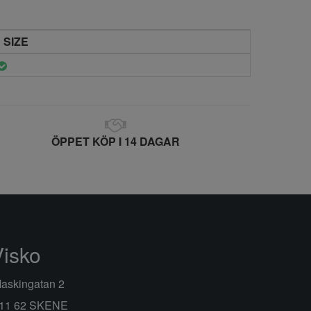
 SIZE
ÖPPET KÖP I 14 DAGAR
Visko
askingatan 2
11 62 SKENE