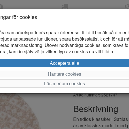
OM 2-5 DAGAR
FRI FRAKT VID KÖP ÖVER
ÖPPET KÖP 
ningar för cookies
799 KR
ER-BARN
KLÄDER-DAM/HERR
OUTLET
PROVKO
åra samarbetspartners sparar referenser till ditt besök på din enhe
bjuda anpassade funktioner, spara besöksstatistik och för att m
ierad marknadsföring. Utöver nödvändiga cookies, som krävs fö
ra, kan du själv välja vilken typ av cookies du vill tillåta.
Sätila of 
Acceptera alla
Dam
Hantera cookies
Läs mer om cookies
Varumärke: Sätila of Sweden
Artikelnummer: 2521747
Beskrivning
En tidlös klassiker i Sätilas
är av klassisk modell med 