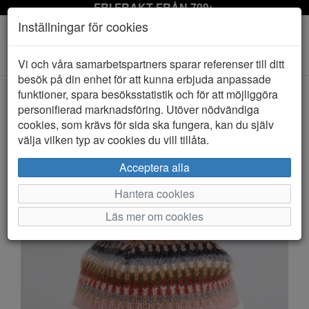
FRI FRAKT FRÅN 799:-
Inställningar för cookies
Toggle
Vi och våra samarbetspartners sparar referenser till ditt
navigation
besök på din enhet för att kunna erbjuda anpassade
funktioner, spara besöksstatistik och för att möjliggöra
personifierad marknadsföring. Utöver nödvändiga
HEM
SÄTILA OF SWEDEN
cookies, som krävs för sida ska fungera, kan du själv
välja vilken typ av cookies du vill tillåta.
Acceptera alla
Hantera cookies
Läs mer om cookies