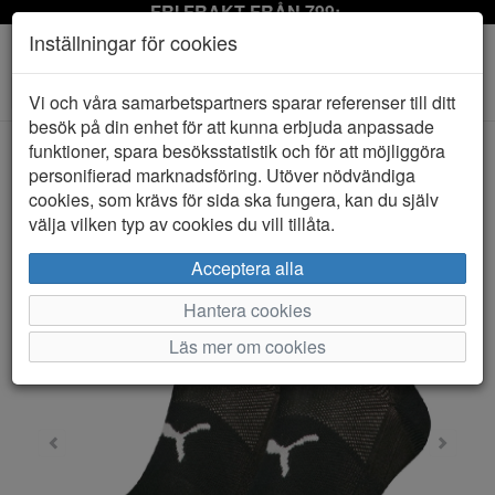
FRI FRAKT FRÅN 799:-
Inställningar för cookies
Toggle
Vi och våra samarbetspartners sparar referenser till ditt
navigation
besök på din enhet för att kunna erbjuda anpassade
funktioner, spara besöksstatistik och för att möjliggöra
personifierad marknadsföring. Utöver nödvändiga
HEM
PUMA
cookies, som krävs för sida ska fungera, kan du själv
välja vilken typ av cookies du vill tillåta.
Acceptera alla
Hantera cookies
Läs mer om cookies