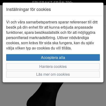
FRI FRAKT FRÅN 799:-
Inställningar för cookies
Toggle
Vi och våra samarbetspartners sparar referenser till ditt
navigation
besök på din enhet för att kunna erbjuda anpassade
funktioner, spara besöksstatistik och för att möjliggöra
personifierad marknadsföring. Utöver nödvändiga
HEM
THE DOCTOR RECOMMENDS
cookies, som krävs för sida ska fungera, kan du själv
välja vilken typ av cookies du vill tillåta.
Acceptera alla
Hantera cookies
Läs mer om cookies