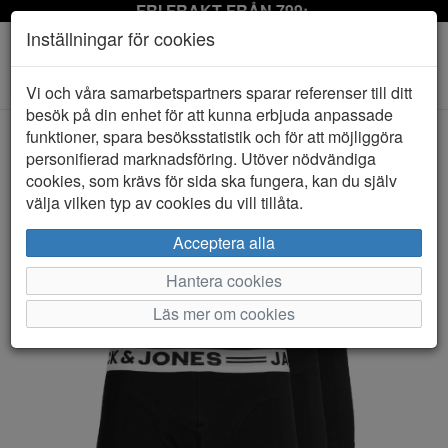
FRI FRAKT FRÅN 799:-
Inställningar för cookies
Toggle
Vi och våra samarbetspartners sparar referenser till ditt
navigation
besök på din enhet för att kunna erbjuda anpassade
funktioner, spara besöksstatistik och för att möjliggöra
personifierad marknadsföring. Utöver nödvändiga
HEM
JACK & JONES
cookies, som krävs för sida ska fungera, kan du själv
välja vilken typ av cookies du vill tillåta.
Acceptera alla
Hantera cookies
Läs mer om cookies