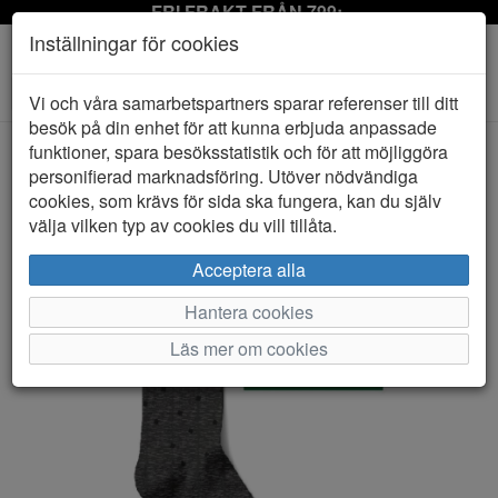
FRI FRAKT FRÅN 799:-
Inställningar för cookies
Toggle
Vi och våra samarbetspartners sparar referenser till ditt
navigation
besök på din enhet för att kunna erbjuda anpassade
funktioner, spara besöksstatistik och för att möjliggöra
personifierad marknadsföring. Utöver nödvändiga
HEM
LIFE WEAR
cookies, som krävs för sida ska fungera, kan du själv
välja vilken typ av cookies du vill tillåta.
Acceptera alla
Hantera cookies
Läs mer om cookies