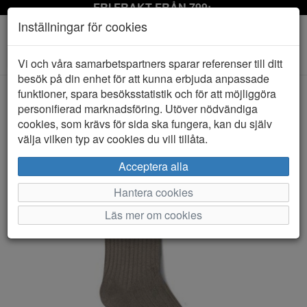
FRI FRAKT FRÅN 799:-
Inställningar för cookies
Toggle
Vi och våra samarbetspartners sparar referenser till ditt
navigation
besök på din enhet för att kunna erbjuda anpassade
funktioner, spara besöksstatistik och för att möjliggöra
personifierad marknadsföring. Utöver nödvändiga
HEM
LIFE WEAR
cookies, som krävs för sida ska fungera, kan du själv
välja vilken typ av cookies du vill tillåta.
Acceptera alla
Hantera cookies
Läs mer om cookies