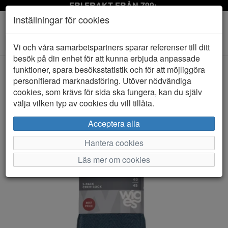
FRI FRAKT FRÅN 799:-
Inställningar för cookies
Toggle
Vi och våra samarbetspartners sparar referenser till ditt
navigation
besök på din enhet för att kunna erbjuda anpassade
funktioner, spara besöksstatistik och för att möjliggöra
personifierad marknadsföring. Utöver nödvändiga
HEM
TAKE 5
cookies, som krävs för sida ska fungera, kan du själv
välja vilken typ av cookies du vill tillåta.
Acceptera alla
Hantera cookies
Läs mer om cookies