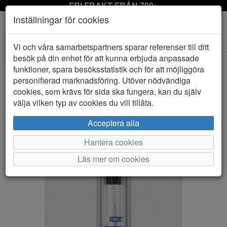
FRI FRAKT FRÅN 799:-
Inställningar för cookies
Toggle
Vi och våra samarbetspartners sparar referenser till ditt
navigation
besök på din enhet för att kunna erbjuda anpassade
funktioner, spara besöksstatistik och för att möjliggöra
personifierad marknadsföring. Utöver nödvändiga
HEM
BANDI
cookies, som krävs för sida ska fungera, kan du själv
välja vilken typ av cookies du vill tillåta.
Acceptera alla
Hantera cookies
Läs mer om cookies